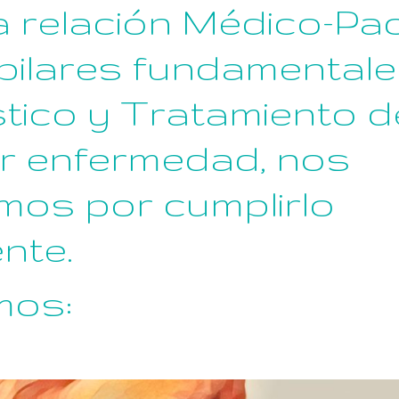
a relación Médico-Pac
pilares fundamentale
tico y Tratamiento d
er enfermedad, nos
mos por cumplirlo
nte.
mos: