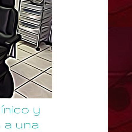
ínico y
s a una