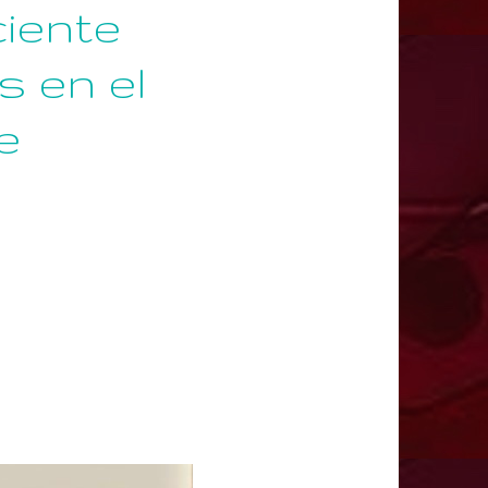
iente
s en el
e