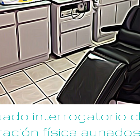
ado interrogatorio cl
ración física aunado