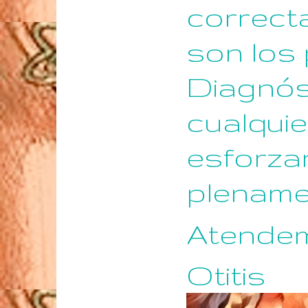
correct
son los 
Diagnós
cualqui
esforza
plename
Atende
Otitis