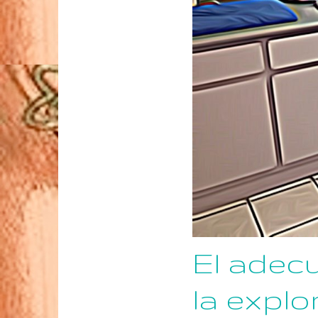
El adecu
la explo